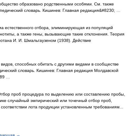
ообщество образовано родственными особями. См. также
опедический словарь. Кишинев: Главная редакция&#8230; …
 естественного отбора, элиминирующая из популяций
нотипы, а также гены, вызывающие такие отклонения. Теория
отана И. И. Шмальгаузеном (1938). Действие
видов, способных обитать с другими видами в сообществе
дический словарь. Кишинев: Главная редакция Молдавской
989 …
тбор проб процедура по выделению или составлению пробы,
ике случайный эмпирический или точечный отбор проб,
соответствии лота продукции установленным требованиям...
дующая
→