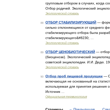
групповым отбором в случаях, когда с
Отбор родичей. Экологический энцикл
Экологический словарь
ОТБОР СТАБИЛИЗИРУЮЩИЙ
— форма
88
сильно отклоняющиеся от среднего фе
стабилизирующего отбора была разраб
стабилизирующего&#8230; …
Экологический словарь
ОТБОР ЦЕНОБИОТИЧЕСКИЙ
— отбор 
89
(биоценозе). Экологический энциклопе
советской энциклопедии. И.И. Дедю. 1
Экологический словарь
Отбор проб пищевой продукции
— О
90
включающая не основанный на статист
используемая для принятия решения о 
Источник …
Официальная терминология
Страницы
←
Предыдущая
Сле