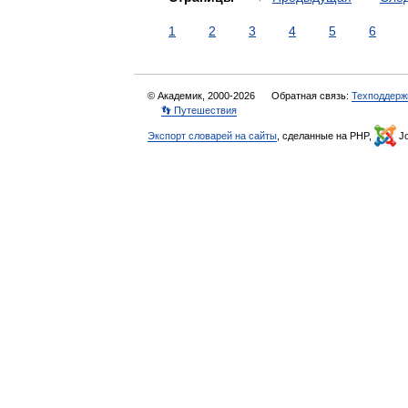
1
2
3
4
5
6
© Академик, 2000-2026
Обратная связь:
Техподдерж
👣 Путешествия
Экспорт словарей на сайты
, сделанные на PHP,
Jo