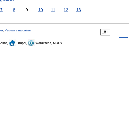
7
8
9
10
11
12
13
ка
,
Реклама на сайте
18+
omla,
Drupal,
WordPress, MODx.